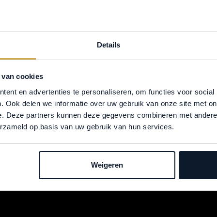
404
Details
GINA NIET GEVON
 van cookies
ent en advertenties te personaliseren, om functies voor social
. Ook delen we informatie over uw gebruik van onze site met on
e. Deze partners kunnen deze gegevens combineren met andere i
Het lijkt erop dat deze pagina niet (meer) bestaat.
erzameld op basis van uw gebruik van hun services.
NAAR HOME
Weigeren