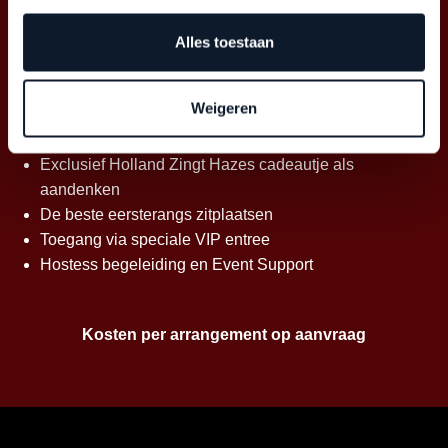
Een 3 gangen diner inclusief dranken*, 2,5 uur voor
Alles toestaan
aanvang show
Onbeperkt dranken* voor, tijdens en na de show
Weigeren
Naborrel in Speciale VIP BackStage Bar* met warme
en koude borrelsnacks
Exclusief Holland Zingt Hazes cadeautje als
aandenken
De beste eersterangs zitplaatsen
Toegang via speciale VIP entree
Hostess begeleiding en Event Support
Kosten per arrangement op aanvraag