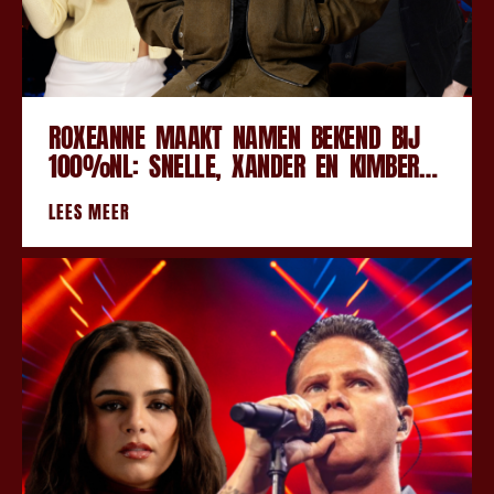
ROXEANNE MAAKT NAMEN BEKEND BIJ
100%NL: SNELLE, XANDER EN KIMBERLY
ZINGEN HAZES
LEES MEER