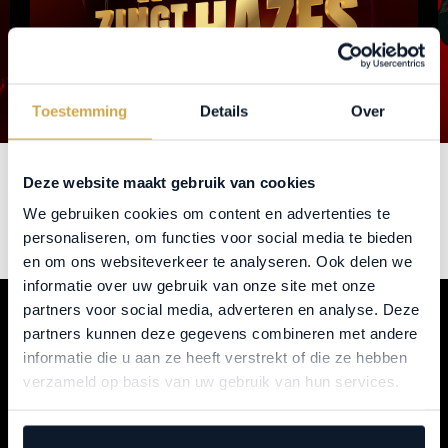
Toestemming
Details
Over
ZATERDAG 13 MAART BIJNA
Deze website maakt gebruik van cookies
UITVERKOCHT
We gebruiken cookies om content en advertenties te
personaliseren, om functies voor social media te bieden
LEES MEER
en om ons websiteverkeer te analyseren. Ook delen we
informatie over uw gebruik van onze site met onze
partners voor social media, adverteren en analyse. Deze
partners kunnen deze gegevens combineren met andere
informatie die u aan ze heeft verstrekt of die ze hebben
verzameld op basis van uw gebruik van hun services.
VOLG
HOLLAND ZINGT HAZES