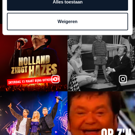
Alles toestaan
OP INSTAGRAM
Weigeren