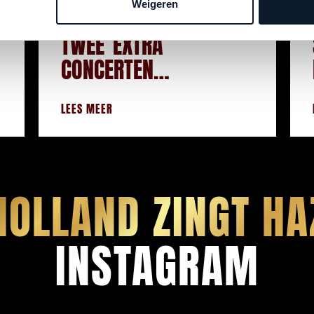
Weigeren
TWEE EXTRA
CONCERTEN
TOEGEVOEGD
LEES MEER
HOLLAND ZINGT HA
INSTAGRAM